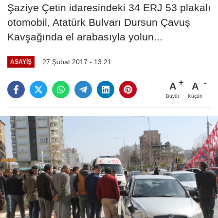
Şaziye Çetin idaresindeki 34 ERJ 53 plakalı
otomobil, Atatürk Bulvarı Dursun Çavuş
Kavşağında el arabasıyla yolun...
27 Şubat 2017 - 13:21
ASAYIŞ
A
A
Büyüt
Küçült