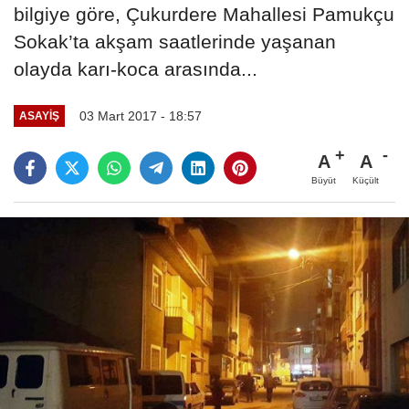
bilgiye göre, Çukurdere Mahallesi Pamukçu
Sokak’ta akşam saatlerinde yaşanan
olayda karı-koca arasında...
03 Mart 2017 - 18:57
ASAYIŞ
A
A
Büyüt
Küçült