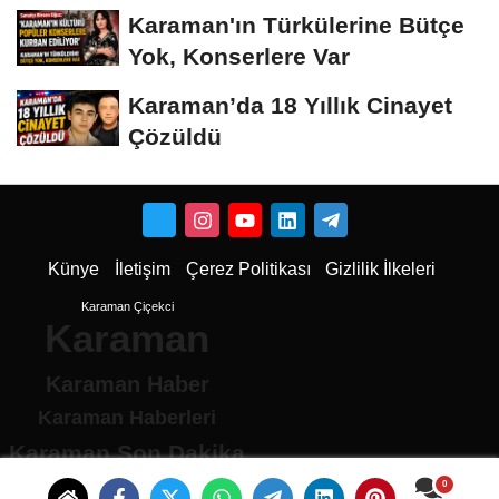
Dönüştü
Karaman'ın Türkülerine Bütçe
Yok, Konserlere Var
Karaman’da 18 Yıllık Cinayet
Çözüldü
Künye
İletişim
Çerez Politikası
Gizlilik İlkeleri
Karaman Çiçekci
Karaman
Karaman Haber
Karaman Haberleri
Karaman Son Dakika
Karaman son dakika Haberleri