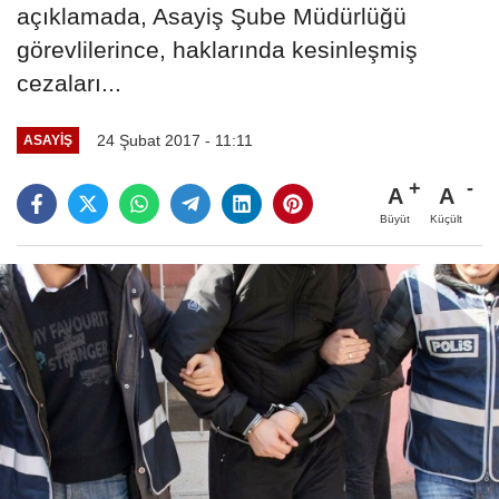
açıklamada, Asayiş Şube Müdürlüğü
görevlilerince, haklarında kesinleşmiş
cezaları...
24 Şubat 2017 - 11:11
ASAYIŞ
A
A
Büyüt
Küçült