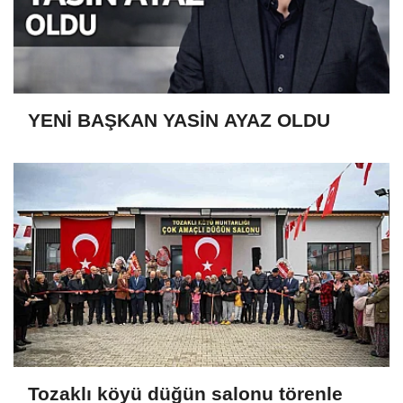
YENİ BAŞKAN YASİN AYAZ OLDU
Tozaklı köyü düğün salonu törenle