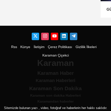
G
Rss
Künye
İletişim
Çerez Politikası
Gizlilik İlkeleri
Karaman Çiçekci
Karaman
Karaman Haber
Karaman Haberleri
Karaman Son Dakika
Karaman son dakika Haberleri
Karamandan haberler
Sitemizde bulunan yazı , video, fotoğraf ve haberlerin her hakkı saklıdır.