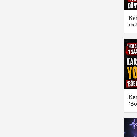
Kar
ile
Kar
'Bö