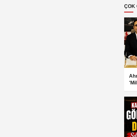
ÇOK
Ahm
‘Mi