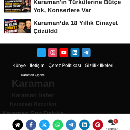
Karaman'ın Türkülerine Bütçe
Yok, Konserlere Var
Karaman’da 18 Yıllık Cinayet
Çözüldü
Künye
İletişim
Çerez Politikası
Gizlilik İlkeleri
Karaman Çiçekci
Karaman
Karaman Haber
Karaman Haberleri
Karaman Son Dakika
Karaman son dakika Haberleri
Karamandan haberler
Yorumlar