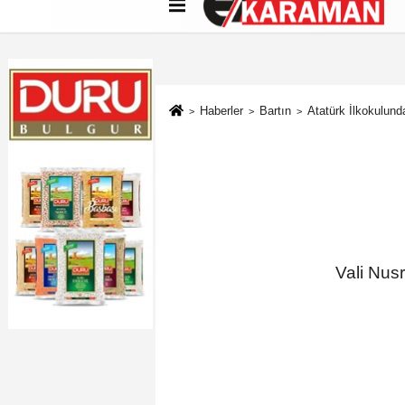
Künye
İletişim
Çerez Politikası
G
Haberler
Bartın
Atatürk İlkokulund
Vali Nusr