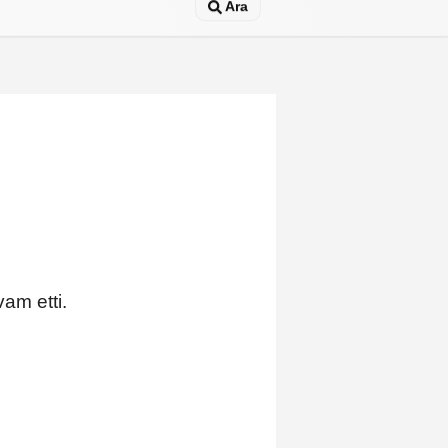
Ara
evam etti.