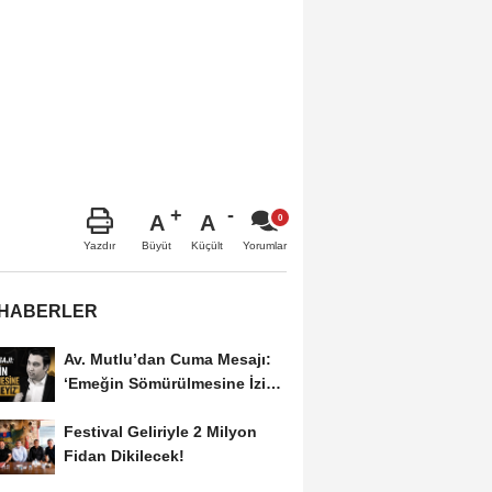
A
A
Büyüt
Küçült
Yazdır
Yorumlar
 HABERLER
Av. Mutlu’dan Cuma Mesajı:
‘Emeğin Sömürülmesine İzin
Vermeyiz’...
Festival Geliriyle 2 Milyon
Fidan Dikilecek!