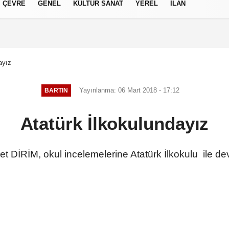
ÇEVRE
GENEL
KÜLTÜR SANAT
YEREL
İLAN
izlilik İlkeleri
ayız
Yayınlanma: 06 Mart 2018 - 17:12
BARTIN
Atatürk İlkokulundayız
et DİRİM, okul incelemelerine Atatürk İlkokulu ile d