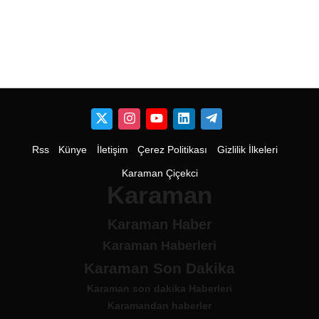
Rss
Künye
İletişim
Çerez Politikası
Gizlilik İlkeleri
Karaman Çiçekci
Karaman
Karaman Haber
Karaman Haberleri
Karaman Son Dakika
Karaman son dakika Haberleri
Karamandan haberler