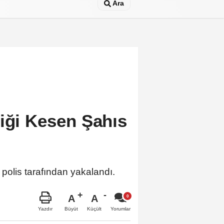
Ara
fiği Kesen Şahıs
 polis tarafından yakalandı.
A
A
Büyüt
Küçült
Yazdır
Yorumlar