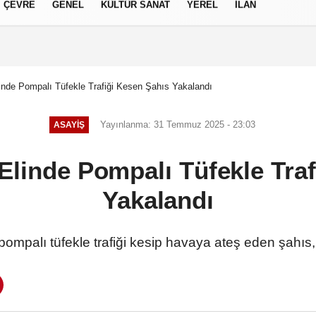
ÇEVRE
GENEL
KÜLTÜR SANAT
YEREL
İLAN
izlilik İlkeleri
inde Pompalı Tüfekle Trafiği Kesen Şahıs Yakalandı
Yayınlanma: 31 Temmuz 2025 - 23:03
ASAYIŞ
Elinde Pompalı Tüfekle Tra
Yakalandı
pompalı tüfekle trafiği kesip havaya ateş eden şahıs,