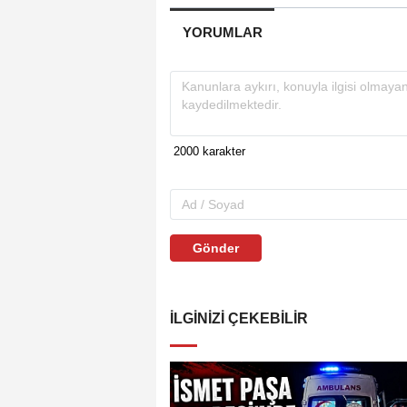
YORUMLAR
Gönder
İLGINIZI ÇEKEBILIR