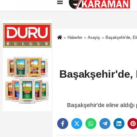
Künye
İletişim
Çerez Politikası
G
Haberler
Asayiş
Başakşehir'de, El
Başakşehir'de, 
Başakşehir'de eline aldığı 