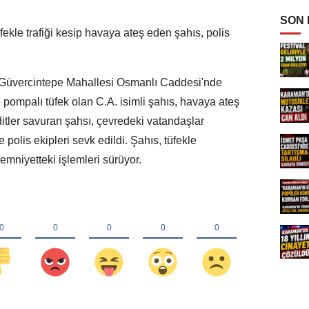
SON
fekle trafiği kesip havaya ateş eden şahıs, polis
 Güvercintepe Mahallesi Osmanlı Caddesi'nde
e pompalı tüfek olan C.A. isimli şahıs, havaya ateş
ehditler savuran şahsı, çevredeki vatandaşlar
e polis ekipleri sevk edildi. Şahıs, tüfekle
emniyetteki işlemleri sürüyor.