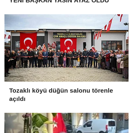
YENİ BAŞKAN YASİN AYAZ OLDU
Tozaklı köyü düğün salonu törenle
açıldı