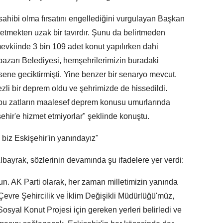
v sahibi olma fırsatını engellediğini vurgulayan Başkan
 etmekten uzak bir tavırdır. Şunu da belirtmeden
iinde 3 bin 109 adet konut yapılırken dahi
azarı Belediyesi, hemşehrilerimizin buradaki
 sene geciktirmişti. Yine benzer bir senaryo mevcut.
li bir deprem oldu ve şehrimizde de hissedildi.
bu zatların maalesef deprem konusu umurlarında
şehir'e hizmet etmiyorlar" şeklinde konuştu.
biz Eskişehir'in yanındayız"
bayrak, sözlerinin devamında şu ifadelere yer verdi:
n. AK Parti olarak, her zaman milletimizin yanında
evre Şehircilik ve İklim Değişikli Müdürlüğü'müz,
osyal Konut Projesi için gereken yerleri belirledi ve