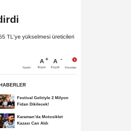
irdi
65 TL'ye yükselmesi üreticileri
A
A
Büyüt
Küçült
Yazdır
Yorumlar
 HABERLER
Festival Geliriyle 2 Milyon
Fidan Dikilecek!
Karaman’da Motosiklet
Kazası Can Aldı