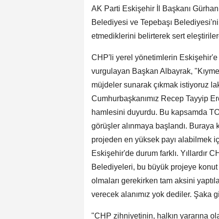
AK Parti Eskişehir İl Başkanı Gürha
Belediyesi ve Tepebaşı Belediyesi'ni
etmediklerini belirterek sert eleştiril
CHP'li yerel yönetimlerin Eskişehir'e
vurgulayan Başkan Albayrak, "Kıymetl
müjdeler sunarak çıkmak istiyoruz lak
Cumhurbaşkanımız Recep Tayyip Erdo
hamlesini duyurdu. Bu kapsamda TOKİ
görüşler alınmaya başlandı. Buraya kad
projeden en yüksek payı alabilmek içi
Eskişehir'de durum farklı. Yıllardır 
Belediyeleri, bu büyük projeye konut a
olmaları gerekirken tam aksini yaptıl
verecek alanımız yok dediler. Şaka gi
"CHP zihniyetinin, halkın yararına ol