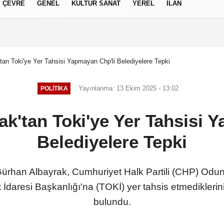
ÇEVRE
GENEL
KÜLTÜR SANAT
YEREL
İLAN
izlilik İlkeleri
tan Toki'ye Yer Tahsisi Yapmayan Chp'li Belediyelere Tepki
Yayınlanma: 13 Ekim 2025 - 13:02
POLITIKA
k'tan Toki'ye Yer Tahsisi 
Belediyelere Tepki
 Gürhan Albayrak, Cumhuriyet Halk Partili (CHP) Odu
İdaresi Başkanlığı'na (TOKİ) yer tahsis etmediklerini b
bulundu.