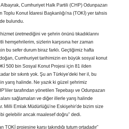
n Albayrak, Cumhuriyet Halk Partili (CHP) Odunpazarı
n Toplu Konut İdaresi Başkanlığı'na (TOKİ) yer tahsis
erde bulundu.
 hizmet üretmediğini ve şehrin önünü tıkadıklarını
i hemşehrilerim, sizlerin karşısına her zaman
in bu sefer durum biraz farklı. Geçtiğimiz hafta
ğan, Cumhuriyet tarihimizin en büyük sosyal konut
 500 bin Sosyal Konut Projesi için 81 ilden
ar bir sıkıntı yok. Şu an Türkiye'deki her il, bu
n yarış halinde. Ne yazık ki güzel şehrimiz
CHP'liler tarafından yönetilen Tepebaşı ve Odunpazarı
lanı sağlamaları ve diğer illerle yarış halinde
ar. Milli Emlak Müdürlüğü'ne Eskişehir'de bizim size
bi gelebilir ancak maalesef doğru" dedi.
an TOKİ projesine karşı takındığı tutum ortadadır"