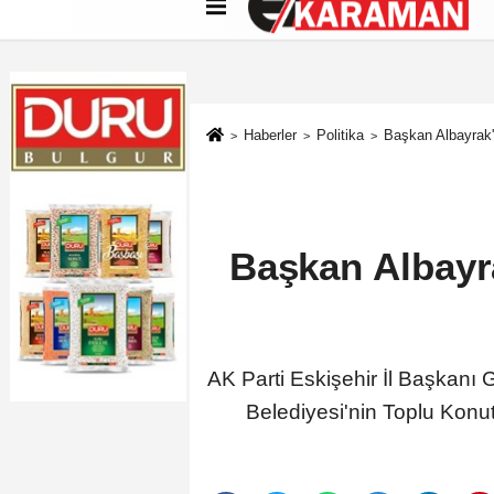
Künye
İletişim
Çerez Politikası
G
Haberler
Politika
Başkan Albayrak'
Başkan Albayra
AK Parti Eskişehir İl Başkanı
Belediyesi'nin Toplu Konut 