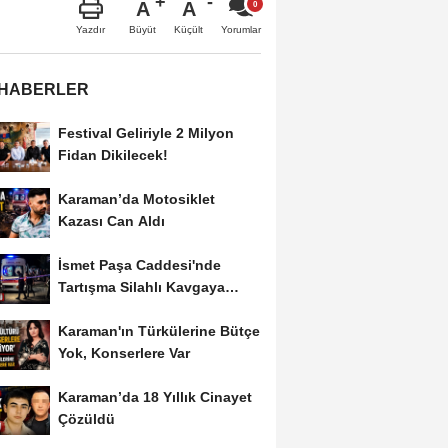
A
A
Büyüt
Küçült
Yazdır
Yorumlar
 HABERLER
Festival Geliriyle 2 Milyon
Fidan Dikilecek!
Karaman’da Motosiklet
Kazası Can Aldı
İsmet Paşa Caddesi'nde
Tartışma Silahlı Kavgaya
Dönüştü
Karaman'ın Türkülerine Bütçe
Yok, Konserlere Var
Karaman’da 18 Yıllık Cinayet
Çözüldü