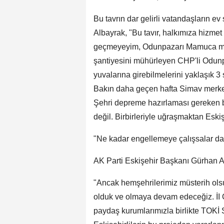
Bu tavrın dar gelirli vatandaşların e
Albayrak, "Bu tavır, halkımıza hizmet
geçmeyeyim, Odunpazarı Mamuca mevk
şantiyesini mühürleyen CHP'li Odunp
yuvalarına girebilmelerini yaklaşık 3
Bakın daha geçen hafta Simav merkez
Şehri depreme hazırlaması gereken 
değil. Birbirleriyle uğraşmaktan Eski
"Ne kadar engellemeye çalışsalar da 
AK Parti Eskişehir Başkanı Gürhan Al
"Ancak hemşehrilerimiz müsterih olsu
olduk ve olmaya devam edeceğiz. İI Ç
paydaş kurumlarımızla birlikte TOKİ S