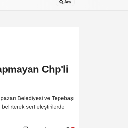
Ara
Yapmayan Chp'li
npazarı Belediyesi ve Tepebaşı
elirterek sert eleştirilerde