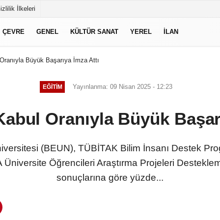
izlilik İlkeleri
ÇEVRE
GENEL
KÜLTÜR SANAT
YEREL
İLAN
Oranıyla Büyük Başarıya İmza Attı
Yayınlanma: 09 Nisan 2025 - 12:23
EĞITIM
Kabul Oranıyla Büyük Başarı
iversitesi (BEUN), TÜBİTAK Bilim İnsanı Destek Pro
A Üniversite Öğrencileri Araştırma Projeleri Destek
sonuçlarına göre yüzde...