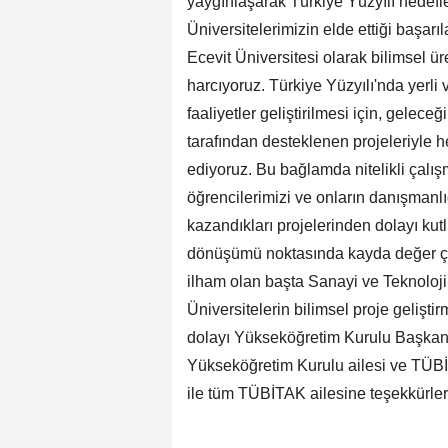
yaygınlaşarak Türkiye Yüzyılı hedefle
Üniversitelerimizin elde ettiği başar
Ecevit Üniversitesi olarak bilimsel ü
harcıyoruz. Türkiye Yüzyılı'nda yerli ve
faaliyetler geliştirilmesi için, gelec
tarafından desteklenen projeleriyle
ediyoruz. Bu bağlamda nitelikli çalı
öğrencilerimizi ve onların danışman
kazandıkları projelerinden dolayı kutl
dönüşümü noktasında kayda değer çal
ilham olan başta Sanayi ve Teknoloj
Üniversitelerin bilimsel proje gelişt
dolayı Yükseköğretim Kurulu Başkanım
Yükseköğretim Kurulu ailesi ve TÜB
ile tüm TÜBİTAK ailesine teşekkürle