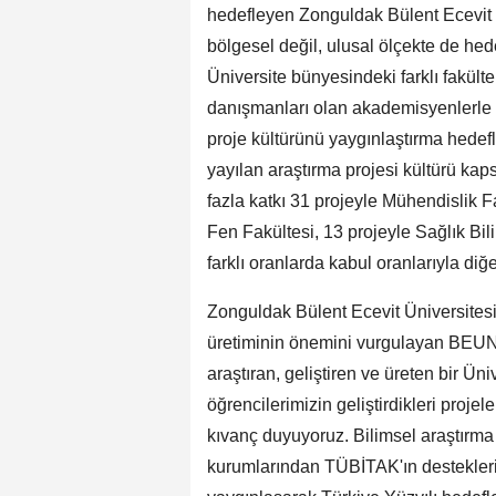
hedefleyen Zonguldak Bülent Ecevit Ün
bölgesel değil, ulusal ölçekte de hed
Üniversite bünyesindeki farklı fakül
danışmanları olan akademisyenlerle bi
proje kültürünü yaygınlaştırma hedefl
yayılan araştırma projesi kültürü k
fazla katkı 31 projeyle Mühendislik F
Fen Fakültesi, 13 projeyle Sağlık Bili
farklı oranlarda kabul oranlarıyla diğe
Zonguldak Bülent Ecevit Üniversitesi 
üretiminin önemini vurgulayan BEUN R
araştıran, geliştiren ve üreten bir Ü
öğrencilerimizin geliştirdikleri proje
kıvanç duyuyoruz. Bilimsel araştırma 
kurumlarından TÜBİTAK'ın destekleriy