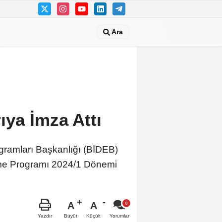
Ara
ya İmza Attı
gramları Başkanlığı (BİDEB)
leme Programı 2024/1 Dönemi
A
A
Büyüt
Küçült
Yazdır
Yorumlar