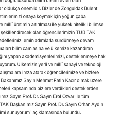
ri doğrultusunda bilim üretim evleri olan
ılar oldukça önemlidir. Bizler de Zonguldak Bülent
retimlerimizi ortaya koymak için yoğun çaba
 millî üretimin artırılması ile yüksek nitelikli bilimsel
eği şekillendirecek olan öğrencilerimizin TÜBİTAK
 hedeflerimizi emin adımlarla sürdürmeye devam
şmaları bilim camiasına ve ülkemize kazandıran
lığını yapan akademisyenlerimizi, desteklenmeye hak
uyorum. Ülkemizin yerli ve millî sanayi ve teknoloji
ışmalara imza atarak öğrencilerimize ve bizlere
i Bakanımız Sayın Mehmet Fatih Kacır olmak üzere
irmeleri kapsamında bizlere verdikleri desteklerden
ız Sayın Prof. Dr. Sayın Erol Özvar ile tüm
İTAK Başkanımız Sayın Prof. Dr. Sayın Orhan Aydın
rimi sunuyorum" açıklamasında bulundu.