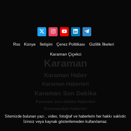
Rss
Künye
İletişim
Çerez Politikası
Gizlilik İlkeleri
Karaman Çiçekci
Karaman
Karaman Haber
Karaman Haberleri
Karaman Son Dakika
Karaman son dakika Haberleri
Karamandan haberler
Sitemizde bulunan yazı , video, fotoğraf ve haberlerin her hakkı saklıdır.
İzinsiz veya kaynak gösterilemeden kullanılamaz.