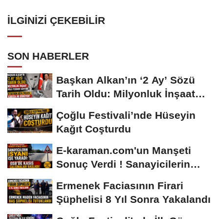
İLGINIZI ÇEKEBILIR
SON HABERLER
Başkan Alkan’ın ‘2 Ay’ Sözü
Tarih Oldu: Milyonluk İnşaat
Hâlâ...
Çoğlu Festivali’nde Hüseyin
Kağıt Coşturdu
E-karaman.com'un Manşeti
Sonuç Verdi ! Sanayicilerin
İsyanı İşe...
Ermenek Faciasının Firari
Şüphelisi 8 Yıl Sonra Yakalandı