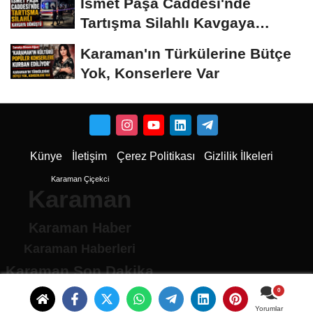
İsmet Paşa Caddesi'nde
Tartışma Silahlı Kavgaya
Dönüştü
Karaman'ın Türkülerine Bütçe
Yok, Konserlere Var
Künye
İletişim
Çerez Politikası
Gizlilik İlkeleri
Karaman Çiçekci
Karaman
Karaman Haber
Karaman Haberleri
Karaman Son Dakika
Karaman son dakika Haberleri
Karamandan haberler
Yorumlar