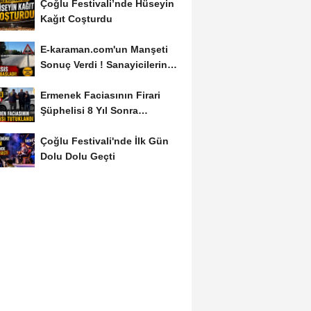
Çoğlu Festivali’nde Hüseyin
Kağıt Coşturdu
E-karaman.com'un Manşeti
Sonuç Verdi ! Sanayicilerin
İsyanı İşe...
Ermenek Faciasının Firari
Şüphelisi 8 Yıl Sonra
Yakalandı
Çoğlu Festivali'nde İlk Gün
Dolu Dolu Geçti