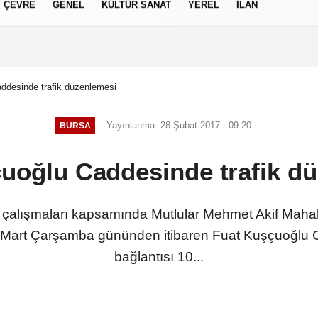
ÇEVRE
GENEL
KÜLTÜR SANAT
YEREL
İLAN
izlilik İlkeleri
ddesinde trafik düzenlemesi
Yayınlanma: 28 Şubat 2017 - 09:20
BURSA
uoğlu Caddesinde trafik d
çalışmaları kapsamında Mutlular Mehmet Akif Mahall
01 Mart Çarşamba gününden itibaren Fuat Kuşçuoğlu 
bağlantısı 10...