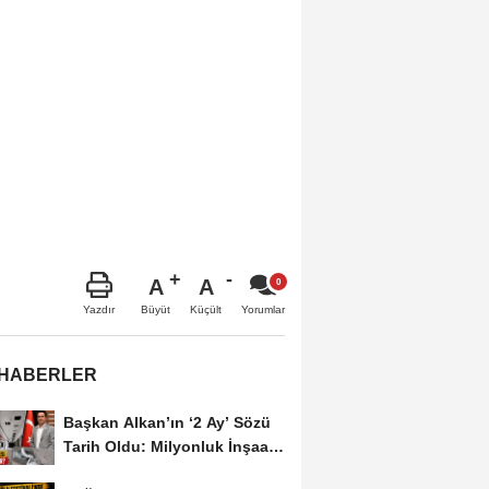
A
A
Büyüt
Küçült
Yazdır
Yorumlar
 HABERLER
Başkan Alkan’ın ‘2 Ay’ Sözü
Tarih Oldu: Milyonluk İnşaat
Hâlâ...