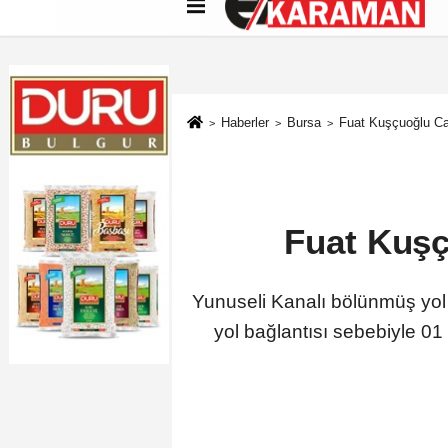
Künye
İletişim
Çerez Politikası
G
Haberler
Bursa
Fuat Kuşçuoğlu Ca
Fuat Kuşç
Yunuseli Kanalı bölünmüş yol 
yol bağlantısı sebebiyle 