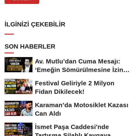
İLGINIZI ÇEKEBILIR
SON HABERLER
Av. Mutlu’dan Cuma Mesajı:
‘Emeğin Sömürülmesine İzin
Vermeyiz’...
Festival Geliriyle 2 Milyon
Fidan Dikilecek!
Karaman’da Motosiklet Kazası
Can Aldı
İsmet Paşa Caddesi'nde
Tartışma Silahlı Kavgaya