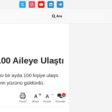
Ara
0 Aileye Ulaştı
ı bir ayda 100 kişiye ulaştı.
lerin yüzünü güldürdü.
A
A
Büyüt
Küçült
Yazdır
Yorumlar