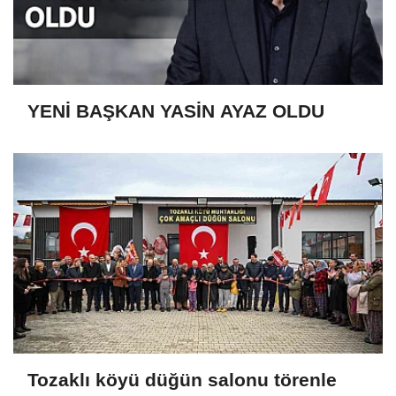
YENİ BAŞKAN YASİN AYAZ OLDU
Tozaklı köyü düğün salonu törenle