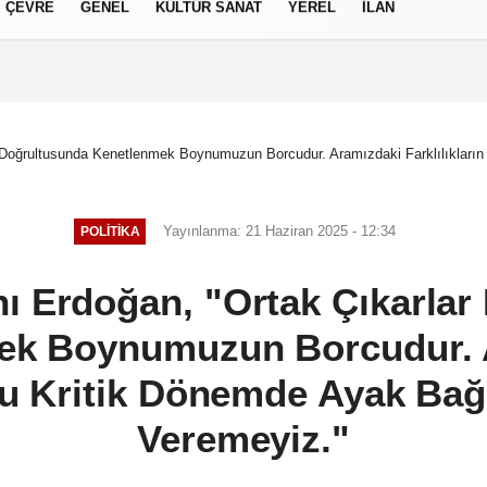
ÇEVRE
GENEL
KÜLTÜR SANAT
YEREL
İLAN
izlilik İlkeleri
Doğrultusunda Kenetlenmek Boynumuzun Borcudur. Aramızdaki Farklılıkların
Yayınlanma: 21 Haziran 2025 - 12:34
POLITIKA
 Erdoğan, "Ortak Çıkarlar
ek Boynumuzun Borcudur. 
 Bu Kritik Dönemde Ayak Bağ
Veremeyiz."