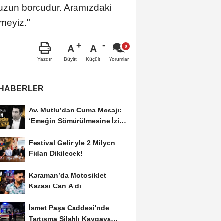
uzun borcudur. Aramızdaki
emeyiz."
A
A
Büyüt
Küçült
Yazdır
Yorumlar
 HABERLER
Av. Mutlu’dan Cuma Mesajı:
‘Emeğin Sömürülmesine İzin
Vermeyiz’...
Festival Geliriyle 2 Milyon
Fidan Dikilecek!
Karaman’da Motosiklet
Kazası Can Aldı
İsmet Paşa Caddesi'nde
Tartışma Silahlı Kavgaya