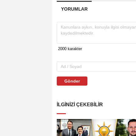
YORUMLAR
Gönder
İLGINIZI ÇEKEBILIR