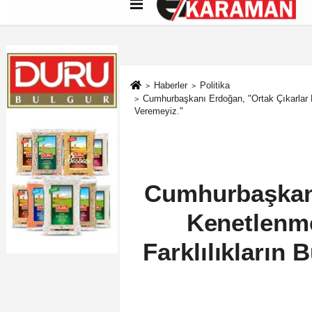
Künye
İletişim
Çerez Politikası
G
Haberler
Politika
Cumhurbaşkanı Erdoğan, "Ortak Çıkarlar 
Veremeyiz."
Cumhurbaşkanı
Kenetlenm
Farklılıkların