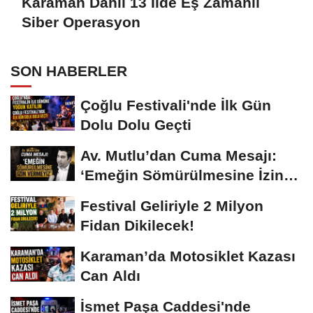
Karaman Dahil 13 İlde Eş Zamanlı
Siber Operasyon
SON HABERLER
Çoğlu Festivali'nde İlk Gün
Dolu Dolu Geçti
Av. Mutlu’dan Cuma Mesajı:
‘Emeğin Sömürülmesine İzin
Vermeyiz’...
Festival Geliriyle 2 Milyon
Fidan Dikilecek!
Karaman’da Motosiklet Kazası
Can Aldı
İsmet Paşa Caddesi'nde