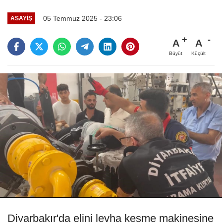
05 Temmuz 2025 - 23:06
ASAYIŞ
A
A
Büyüt
Küçült
Diyarbakır'da elini levha kesme makinesine