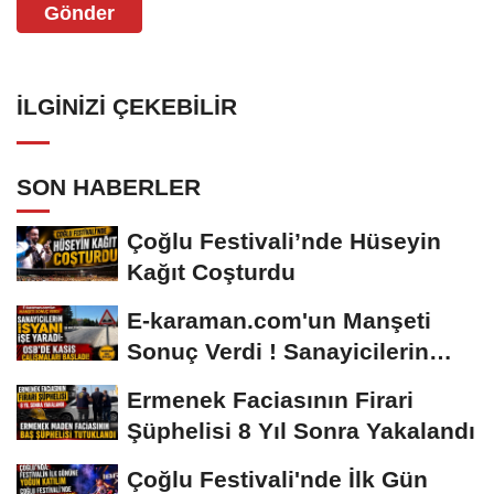
Gönder
İLGINIZI ÇEKEBILIR
SON HABERLER
Çoğlu Festivali’nde Hüseyin
Kağıt Coşturdu
E-karaman.com'un Manşeti
Sonuç Verdi ! Sanayicilerin
İsyanı İşe...
Ermenek Faciasının Firari
Şüphelisi 8 Yıl Sonra Yakalandı
Çoğlu Festivali'nde İlk Gün