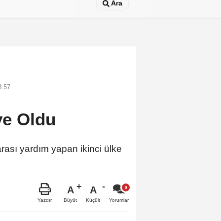
Ara
8:57
ye Oldu
rası yardım yapan ikinci ülke
A
A
Büyüt
Küçült
Yazdır
Yorumlar