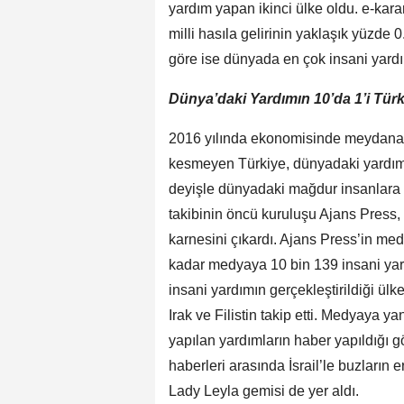
yardım yapan ikinci ülke oldu.
e-kara
milli hasıla gelirinin yaklaşık yüzde 0
göre ise dünyada en çok insani yard
Dünya’daki Yardımın 10’da 1’i Tür
2016 yılında ekonomisinde meydana 
kesmeyen Türkiye, dünyadaki yardımlar
deyişle dünyadaki mağdur insanlara u
takibinin öncü kuruluşu Ajans Press,
karnesini çıkardı. Ajans Press’in me
kadar medyaya 10 bin 139 insani yard
insani yardımın gerçekleştirildiği ül
Irak ve Filistin takip etti. Medyaya 
yapılan yardımların haber yapıldığı 
haberleri arasında İsrail’le buzları
Lady Leyla gemisi de yer aldı.