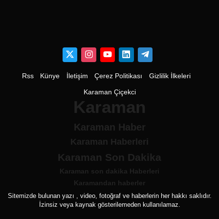
Rss
Künye
İletişim
Çerez Politikası
Gizlilik İlkeleri
Karaman Çiçekci
Karaman
Karaman Haber
Karaman Haberleri
Karaman Son Dakika
Karaman son dakika Haberleri
Karamandan haberler
Sitemizde bulunan yazı , video, fotoğraf ve haberlerin her hakkı saklıdır.
İzinsiz veya kaynak gösterilemeden kullanılamaz.