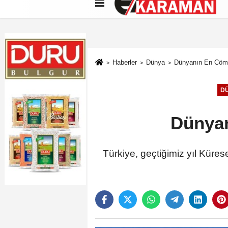
Künye
İletişim
Çerez Politikası
G
Haberler
Dünya
Dünyanın En Cöme
D
Dünyan
Türkiye, geçtiğimiz yıl Küre