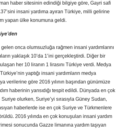
man haber sitesinin edindiği bilgiye göre, Gayri safi
.37’sini insani yardıma ayıran Türkiye, milli gelirine
ım yapan ülke konumuna geldi.
kiye’den
gelen onca olumsuzluğa rağmen insani yardımlarını
ın yaklaşık 10’da 1’ini gerçekleştirdi. Diğer bir
laşan her 10 liranın 1 lirasını Türkiye verdi. Medya
 Türkiye’nin yaptığı insani yardımların medya
dya verilerine göre 2016 yılının başından günümüze
ım haberinin yansıdığı tespit edildi. Dünyada en çok
ke Suriye olurken, Suriye’yi sırasıyla Güney Sudan,
yansıyan haberlerde ise en çok Suriye ve Türkmenlere
görüldü. 2016 yılında en çok konuşulan insani yardım
n erimesi sonucunda Gazze limanına yardım taşıyan