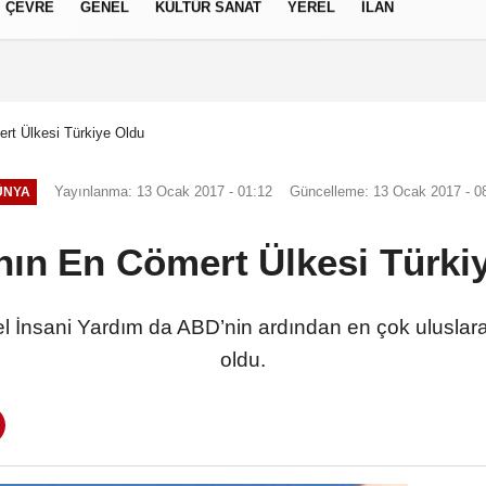
ÇEVRE
GENEL
KÜLTÜR SANAT
YEREL
İLAN
izlilik İlkeleri
rt Ülkesi Türkiye Oldu
Yayınlanma: 13 Ocak 2017 - 01:12
Güncelleme: 13 Ocak 2017 - 0
ÜNYA
ın En Cömert Ülkesi Türki
sel İnsani Yardım da ABD’nin ardından en çok uluslara
oldu.