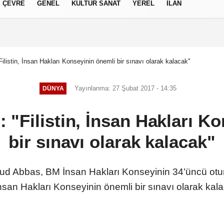
ÇEVRE
GENEL
KÜLTÜR SANAT
YEREL
İLAN
izlilik İlkeleri
istin, İnsan Hakları Konseyinin önemli bir sınavı olarak kalacak"
Yayınlanma: 27 Şubat 2017 - 14:35
DÜNYA
"Filistin, İnsan Hakları Ko
bir sınavı olarak kalacak"
mud Abbas, BM İnsan Hakları Konseyinin 34’üncü o
 İnsan Hakları Konseyinin önemli bir sınavı olarak kal