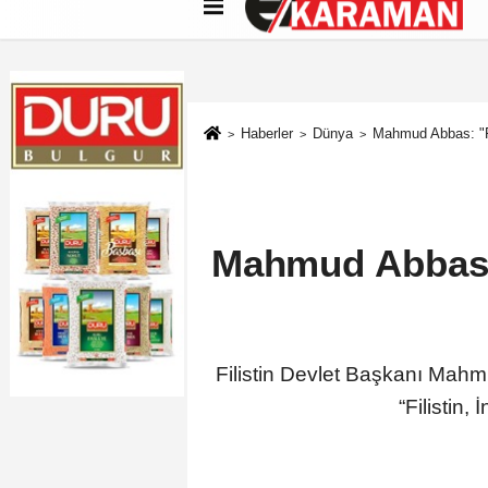
Künye
İletişim
Çerez Politikası
G
Haberler
Dünya
Mahmud Abbas: "Fil
Mahmud Abbas: 
Filistin Devlet Başkanı Mah
“Filistin,