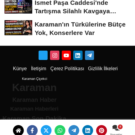
İsmet Paşa Caddesi'nde
Tartışma Silahlı Kavgaya
Dönüştü
Karaman'ın Türkülerine Bütçe
Yok, Konserlere Var
Künye
İletişim
Çerez Politikası
Gizlilik İlkeleri
Karaman Çiçekci
Karaman
Karaman Haber
Karaman Haberleri
Karaman Son Dakika
Karaman son dakika Haberleri
Karamandan haberler
Yorumlar