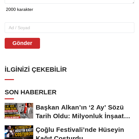
Gönder
İLGINIZI ÇEKEBILIR
SON HABERLER
Başkan Alkan’ın ‘2 Ay’ Sözü
Tarih Oldu: Milyonluk İnşaat
Hâlâ...
Çoğlu Festivali’nde Hüseyin
Kağıt Coşturdu