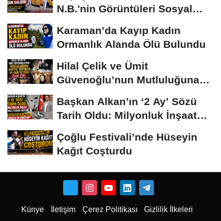
N.B.'nin Görüntüleri Sosyal
Medyayı...
Karaman’da Kayıp Kadın
Ormanlık Alanda Ölü Bulundu
Hilal Çelik ve Ümit
Güvenoğlu’nun Mutluluğuna
Safiye Soyman ve...
Başkan Alkan’ın ‘2 Ay’ Sözü
Tarih Oldu: Milyonluk İnşaat
Hâlâ...
Çoğlu Festivali’nde Hüseyin
Kağıt Coşturdu
Künye
İletişim
Çerez Politikası
Gizlilik İlkeleri