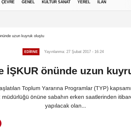
ÇEVRE
GENEL
KÜLTÜR SANAT
YEREL
İLAN
izlilik İlkeleri
önünde uzun kuyruk oluştu
Yayınlanma: 27 Şubat 2017 - 16:24
EDIRNE
de İŞKUR önünde uzun kuyru
aşlatılan Toplum Yararına Programlar (TYP) kapsamın
 müdürlüğü önüne sabahın erken saatlerinden itibar
yapılacak olan...