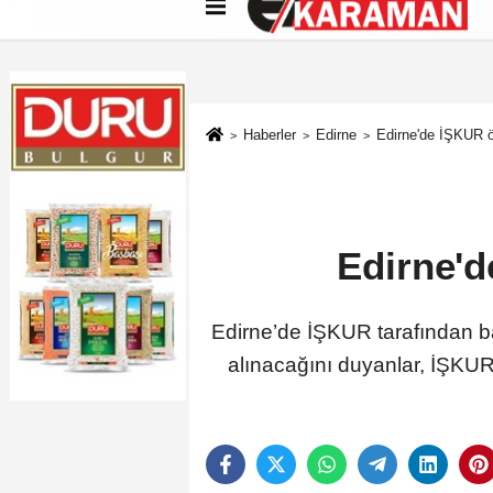
Künye
İletişim
Çerez Politikası
G
Haberler
Edirne
Edirne'de İŞKUR 
Edirne'
Edirne’de İŞKUR tarafından b
alınacağını duyanlar, İŞKUR