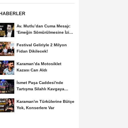
 HABERLER
Av. Mutlu’dan Cuma Mesajı:
‘Emeğin Sömürülmesine İzin
Vermeyiz’...
Festival Geliriyle 2 Milyon
Fidan Dikilecek!
Karaman’da Motosiklet
Kazası Can Aldı
İsmet Paşa Caddesi'nde
Tartışma Silahlı Kavgaya
Dönüştü
Karaman'ın Türkülerine Bütçe
Yok, Konserlere Var