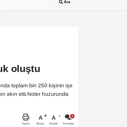
Ara
k oluştu
da toplam bin 250 kişinin işe
en akın etti.Noter huzurunda
A
A
Büyüt
Küçült
Yazdır
Yorumlar