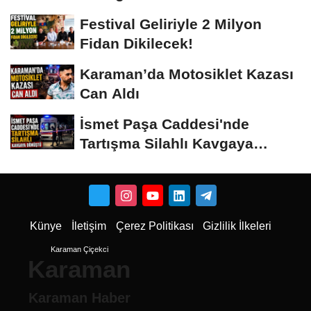
Vermeyiz’...
Festival Geliriyle 2 Milyon
Fidan Dikilecek!
Karaman’da Motosiklet Kazası
Can Aldı
İsmet Paşa Caddesi'nde
Tartışma Silahlı Kavgaya
Dönüştü
Künye
İletişim
Çerez Politikası
Gizlilik İlkeleri
Karaman Çiçekci
Karaman
Karaman Haber