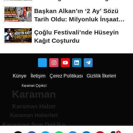
Safiye Soyman ve...
Başkan Alkan’ın ‘2 Ay’ Sözü
Tarih Oldu: Milyonluk İnşaat
Hâlâ...
Çoğlu Festivali’nde Hüseyin
Kağıt Coşturdu
Künye
İletişim
Çerez Politikası
Gizlilik İlkeleri
Karaman Çiçekci
Karaman
Karaman Haber
Karaman Haberleri
Karaman Son Dakika