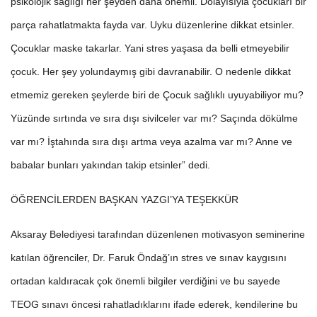
psikolojik sağlığı her şeyden daha önemli. Dolayısıyla çocukları bir
parça rahatlatmakta fayda var. Uyku düzenlerine dikkat etsinler.
Çocuklar maske takarlar. Yani stres yaşasa da belli etmeyebilir
çocuk. Her şey yolundaymış gibi davranabilir. O nedenle dikkat
etmemiz gereken şeylerde biri de Çocuk sağlıklı uyuyabiliyor mu?
Yüzünde sırtında ve sıra dışı sivilceler var mı? Saçında dökülme
var mı? İştahında sıra dışı artma veya azalma var mı? Anne ve
babalar bunları yakından takip etsinler” dedi.
ÖĞRENCİLERDEN BAŞKAN YAZGI’YA TEŞEKKÜR
Aksaray Belediyesi tarafından düzenlenen motivasyon seminerine
katılan öğrenciler, Dr. Faruk Öndağ’ın stres ve sınav kaygısını
ortadan kaldıracak çok önemli bilgiler verdiğini ve bu sayede
TEOG sınavı öncesi rahatladıklarını ifade ederek, kendilerine bu