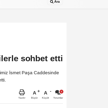
Ara
erle sohbet etti
 İlimiz İsmet Paşa Caddesinde
ti.
A
A
Büyüt
Küçült
Yazdır
Yorumlar