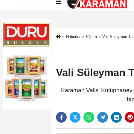
Künye
İletişim
Çerez Politikası
G
Haberler
Eğitim
Vali Süleyman Tap
Vali Süleyman T
Karaman Valisi Kütüphaneyi z
hi