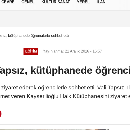
ÇEVRE
GENEL
KÜLTÜR SANAT
YEREL
İLAN
izlilik İlkeleri
sız, kütüphanede öğrencilerle sohbet etti
Yayınlanma: 21 Aralık 2016 - 16:57
EĞITIM
apsız, kütüphanede öğrencil
iyaret ederek öğrencilerle sohbet etti. Vali Tapsız,
zmet veren Kayserilioğlu Halk Kütüphanesini ziyaret et