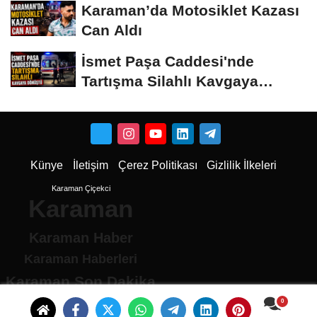
Karaman’da Motosiklet Kazası
Can Aldı
İsmet Paşa Caddesi'nde
Tartışma Silahlı Kavgaya
Dönüştü
Künye
İletişim
Çerez Politikası
Gizlilik İlkeleri
Karaman Çiçekci
Karaman
Karaman Haber
Karaman Haberleri
Karaman Son Dakika
Karaman son dakika Haberleri