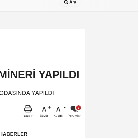
Ara
MİNERİ YAPILDI
ODASINDA YAPILDI
A
A
Büyüt
Küçült
Yazdır
Yorumlar
 HABERLER