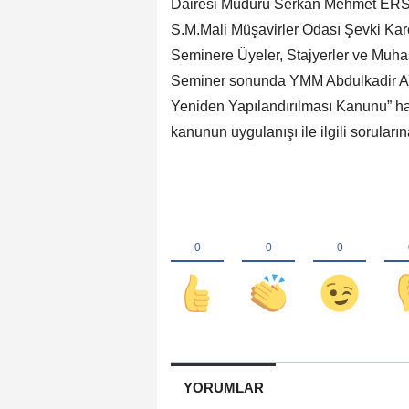
Dairesi Müdürü Serkan Mehmet ER
S.M.Mali Müşavirler Odası Şevki Kar
Seminere Üyeler, Stajyerler ve Muhas
Seminer sonunda YMM Abdulkadir AYD
Yeniden Yapılandırılması Kanunu” ha
kanunun uygulanışı ile ilgili soruları
YORUMLAR