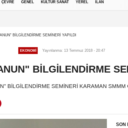
ÇEVRE
GENEL
KÜLTÜR SANAT
YEREL
İLAN
izlilik İlkeleri
 KANUN" BİLGİLENDİRME SEMİNERİ YAPILDI
Yayınlanma: 13 Temmuz 2018 - 20:47
EKONOMI
KANUN" BİLGİLENDİRME SE
NUN" BİLGİLENDİRME SEMİNERİ KARAMAN SMMM 
SON