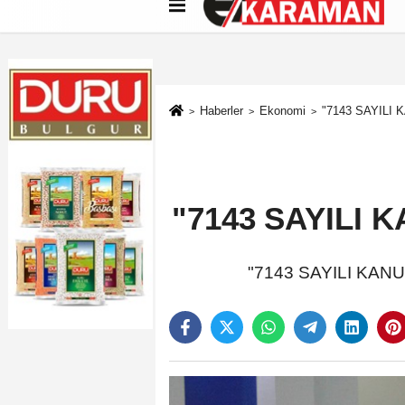
Künye
İletişim
Çerez Politikası
G
Haberler
Ekonomi
"7143 SAYILI
"7143 SAYILI 
"7143 SAYILI KA