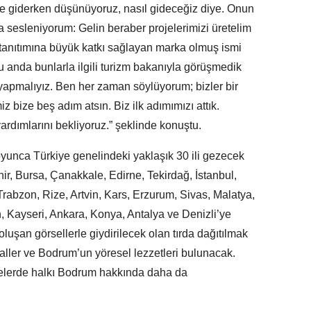
le giderken düşünüyoruz, nasıl gideceğiz diye. Onun
a sesleniyorum: Gelin beraber projelerimizi üretelim
tanıtımına büyük katkı sağlayan marka olmuş ismi
 anda bunlarla ilgili turizm bakanıyla görüşmedik
apmalıyız. Ben her zaman söylüyorum; bizler bir
z bize beş adım atsın. Biz ilk adımımızı attık.
dımlarını bekliyoruz.” şeklinde konuştu.
yunca Türkiye genelindeki yaklaşık 30 ili gezecek
ehir, Bursa, Çanakkale, Edirne, Tekirdağ, İstanbul,
abzon, Rize, Artvin, Kars, Erzurum, Sivas, Malatya,
, Kayseri, Ankara, Konya, Antalya ve Denizli’ye
uşan görsellerle giydirilecek olan tırda dağıtılmak
yaller ve Bodrum’un yöresel lezzetleri bulunacak.
bölgelerde halkı Bodrum hakkında daha da