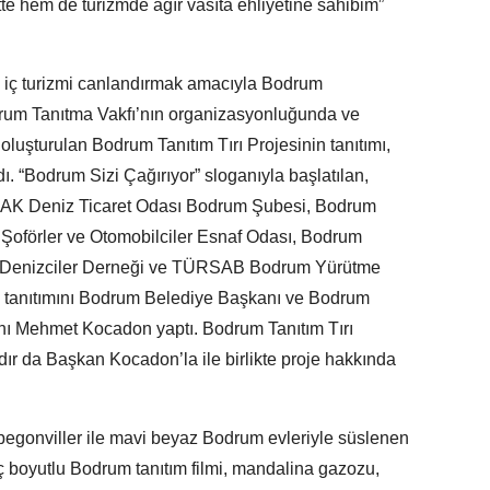
tte hem de turizmde ağır vasıta ehliyetine sahibim”
yle iç turizmi canlandırmak amacıyla Bodrum
um Tanıtma Vakfı’nın organizasyonluğunda ve
uşturulan Bodrum Tanıtım Tırı Projesinin tanıtımı,
 “Bodrum Sizi Çağırıyor” sloganıyla başlatılan,
AK Deniz Ticaret Odası Bodrum Şubesi, Bodrum
Şoförler ve Otomobilciler Esnaf Odası, Bodrum
 Denizciler Derneği ve TÜRSAB Bodrum Yürütme
n tanıtımını Bodrum Belediye Başkanı ve Bodrum
nı Mehmet Kocadon yaptı. Bodrum Tanıtım Tırı
ır da Başkan Kocadon’la ile birlikte proje hakkında
egonviller ile mavi beyaz Bodrum evleriyle süslenen
 üç boyutlu Bodrum tanıtım filmi, mandalina gazozu,