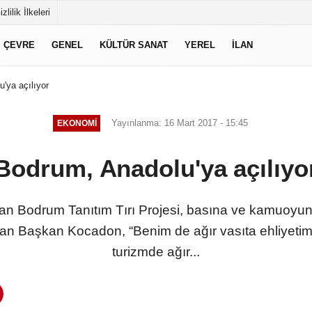
izlilik İlkeleri
ÇEVRE
GENEL
KÜLTÜR SANAT
YEREL
İLAN
'ya açılıyor
Yayınlanma: 16 Mart 2017 - 15:45
EKONOMI
Bodrum, Anadolu'ya açılıyo
lan Bodrum Tanıtım Tırı Projesi, basına ve kamuoyuna
 atan Başkan Kocadon, “Benim de ağır vasıta ehliyeti
turizmde ağır...