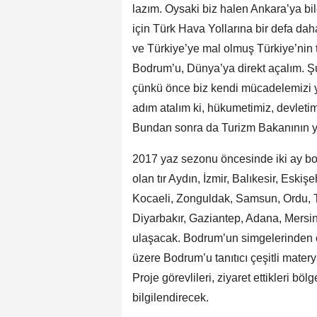
lazım. Oysaki biz halen Ankara’ya bi
için Türk Hava Yollarına bir defa dah
ve Türkiye’ye mal olmuş Türkiye’nin 
Bodrum’u, Dünya’ya direkt açalım. Şu
çünkü önce biz kendi mücadelemizi y
adım atalım ki, hükumetimiz, devletimi
Bundan sonra da Turizm Bakanının yar
2017 yaz sezonu öncesinde iki ay bo
olan tır Aydın, İzmir, Balıkesir, Eskiş
Kocaeli, Zonguldak, Samsun, Ordu, Tr
Diyarbakır, Gaziantep, Adana, Mersin
ulaşacak. Bodrum’un simgelerinden ol
üzere Bodrum’u tanıtıcı çeşitli mater
Proje görevlileri, ziyaret ettikleri 
bilgilendirecek.