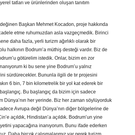
rel tatları ve ürünlerinden oluşan tanıtım
e değinen Başkan Mehmet Kocadon, proje hakkında
ücadele etme ruhumuzdan asla vazgeçmedik. Birinci
ene daha fazla, yerli turizm ağırlıklı olarak bir
olu halkının Bodrum’a müthiş desteği vardır. Biz de
drum’u götürelim istedik. Onlar, bizim en zor
nanıyorum ki bu sene yine Bodrum’u yalnız
i sürdürecekler. Bununla ilgili de tır projesini
ın 6 bin, 7 bin kilometrelik bir yol kat ederek bir
r başlangıç. Bu başlangıç da bizim için sadece
m Dünya’nın her yerinde. Biz her zaman söylüyorduk
 sadece Avrupa değil Dünya’nın diğer bölgelerine de
in’e açıldık, Hindistan’a açıldık. Bodrum’un yine
iyetini yapacağına inanıyorum. Bunu ifade ederken
uz. Daha birçok çalışmalarımız var gerek turizm