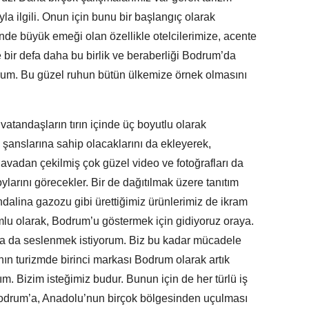
a ilgili. Onun için bunu bir başlangıç olarak
de büyük emeği olan özellikle otelcilerimize, acente
e bir defa daha bu birlik ve beraberliği Bodrum’da
yorum. Bu güzel ruhun bütün ülkemize örnek olmasını
atandaşların tırın içinde üç boyutlu olarak
 şanslarına sahip olacaklarını da ekleyerek,
adan çekilmiş çok güzel video ve fotoğrafları da
ylarını görecekler. Bir de dağıtılmak üzere tanıtım
alina gazozu gibi ürettiğimiz ürünlerimiz de ikram
mlu olarak, Bodrum’u göstermek için gidiyoruz oraya.
na da seslenmek istiyorum. Biz bu kadar mücadele
nın turizmde birinci markası Bodrum olarak artık
m. Bizim isteğimiz budur. Bunun için de her türlü iş
 Bodrum’a, Anadolu’nun birçok bölgesinden uçulması