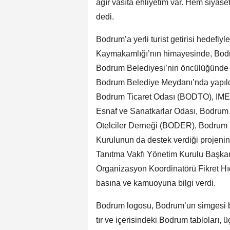
ağır vasıta ehliyetim var. Hem siyase
dedi.
Bodrum’a yerli turist getirisi hedefi
Kaymakamlığı’nın himayesinde, Bodr
Bodrum Belediyesi’nin öncülüğünde ol
Bodrum Belediye Meydanı’nda yapıldı.
Bodrum Ticaret Odası (BODTO), IME
Esnaf ve Sanatkarlar Odası, Bodrum 
Otelciler Derneği (BODER), Bodrum
Kurulunun da destek verdiği projeni
Tanıtma Vakfı Yönetim Kurulu Başka
Organizasyon Koordinatörü Fikret Hıd
basına ve kamuoyuna bilgi verdi.
Bodrum logosu, Bodrum’un simgesi b
tır ve içerisindeki Bodrum tabloları,