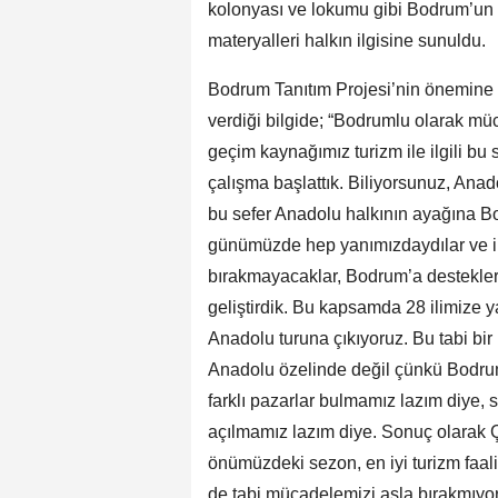
kolonyası ve lokumu gibi Bodrum’un ye
materyalleri halkın ilgisine sunuldu.
Bodrum Tanıtım Projesi’nin önemin
verdiği bilgide; “Bodrumlu olarak m
geçim kaynağımız turizm ile ilgili bu s
çalışma başlattık. Biliyorsunuz, Anad
bu sefer Anadolu halkının ayağına Bo
günümüzde hep yanımızdaydılar ve i
bırakmayacaklar, Bodrum’a desteklerin
geliştirdik. Bu kapsamda 28 ilimize yak
Anadolu turuna çıkıyoruz. Bu tabi bi
Anadolu özelinde değil çünkü Bodru
farklı pazarlar bulmamız lazım diye,
açılmamız lazım diye. Sonuç olarak Ç
önümüzdeki sezon, en iyi turizm faal
de tabi mücadelemizi asla bırakmıyor