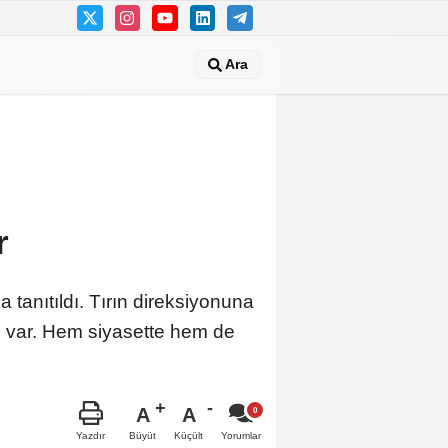
Ara
r
 tanıtıldı. Tırın direksiyonuna
m var. Hem siyasette hem de
A
A
Büyüt
Küçült
Yazdır
Yorumlar