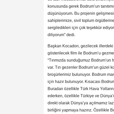
konusunda gerek Bodrum’un tanıtımıyl
düşünüyorum. Bu projenin gelişmesin
sahiplerimize, sivil toplum örgütlerin
sergiledikleri için çok teşekkür edi
diliyorum” dedi.
Başkan Kocadon, gezilecek illerdeki v
gösterilecek film ile Bodrum’u gezme
“Tırımızda sunduğumuz Bodrum’un hav
var. Tırı gezenler Bodrum’un güzel ko
broşürlerimiz bulunuyor. Bodrum mand
için hazır bulunuyor. Kısacası Bodru
Buradan özellikle Türk Hava Yolları
ederken, özellikle Türkiye ve Dünya’
direkt olarak Dünya’ya açılmamız lazı
birliğini yapmaya hazırız. Özellikle