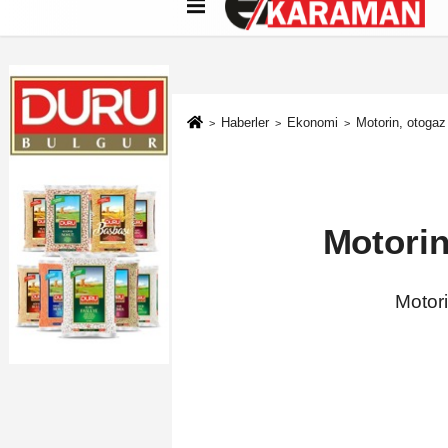
Künye
İletişim
Çerez Politikası
G
Haberler
Ekonomi
Motorin, otogaz
Motorin
Motori