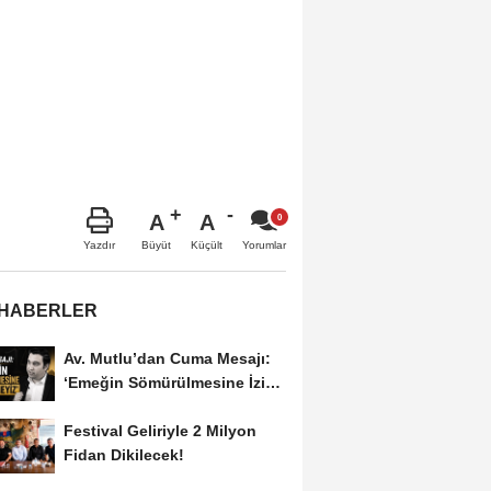
A
A
Büyüt
Küçült
Yazdır
Yorumlar
 HABERLER
Av. Mutlu’dan Cuma Mesajı:
‘Emeğin Sömürülmesine İzin
Vermeyiz’...
Festival Geliriyle 2 Milyon
Fidan Dikilecek!