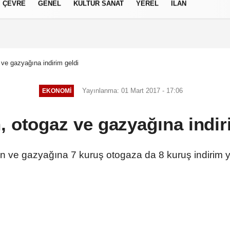
ÇEVRE
GENEL
KÜLTÜR SANAT
YEREL
İLAN
izlilik İlkeleri
 ve gazyağına indirim geldi
Yayınlanma: 01 Mart 2017 - 17:06
EKONOMI
, otogaz ve gazyağına indir
n ve gazyağına 7 kuruş otogaza da 8 kuruş indirim y