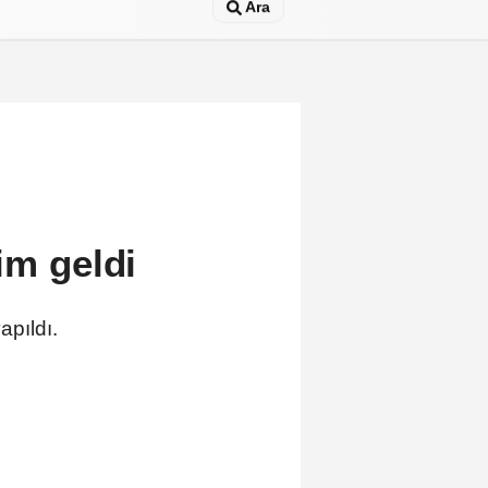
Ara
im geldi
apıldı.