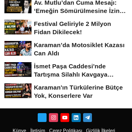
Av. Mutlu’dan Cuma Mesajı:
‘Emeğin Sömürülmesine İzin
Vermeyiz’...
Festival Geliriyle 2 Milyon
Fidan Dikilecek!
Karaman’da Motosiklet Kazası
Can Aldı
İsmet Paşa Caddesi'nde
Tartışma Silahlı Kavgaya
Dönüştü
Karaman'ın Türkülerine Bütçe
Yok, Konserlere Var
Künye
İletişim
Çerez Politikası
Gizlilik İlkeleri