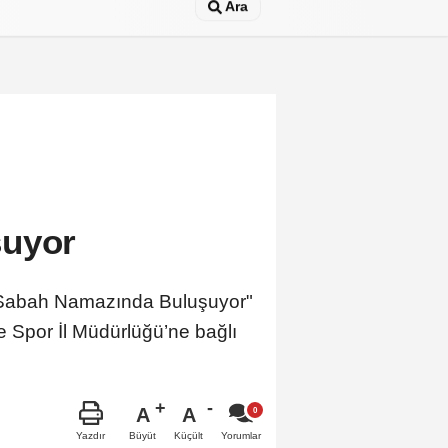
Ara
şuyor
er Sabah Namazında Buluşuyor"
 Spor İl Müdürlüğü’ne bağlı
A
A
Büyüt
Küçült
Yazdır
Yorumlar