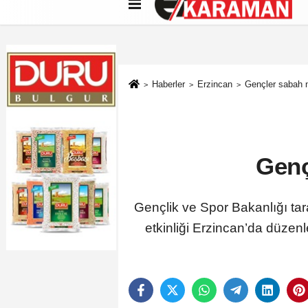
Künye
İletişim
Çerez Politikası
G
Haberler
Erzincan
Gençler sabah 
Genç
Gençlik ve Spor Bakanlığı ta
etkinliği Erzincan’da düze