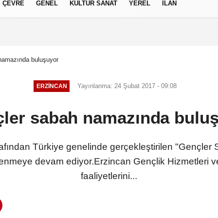
ÇEVRE
GENEL
KÜLTÜR SANAT
YEREL
İLAN
izlilik İlkeleri
namazında buluşuyor
Yayınlanma: 24 Şubat 2017 - 09:08
ERZINCAN
ler sabah namazında bulu
rafından Türkiye genelinde gerçekleştirilen "Gençl
nlenmeye devam ediyor.Erzincan Gençlik Hizmetleri ve
faaliyetlerini...