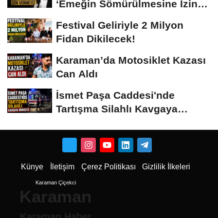
‘Emeğin Sömürülmesine İzin
Vermeyiz’...
Festival Geliriyle 2 Milyon
Fidan Dikilecek!
Karaman’da Motosiklet Kazası
Can Aldı
İsmet Paşa Caddesi'nde
Tartışma Silahlı Kavgaya
Dönüştü
Künye
İletişim
Çerez Politikası
Gizlilik İlkeleri
Karaman Çiçekci
Karaman
Karaman Haber