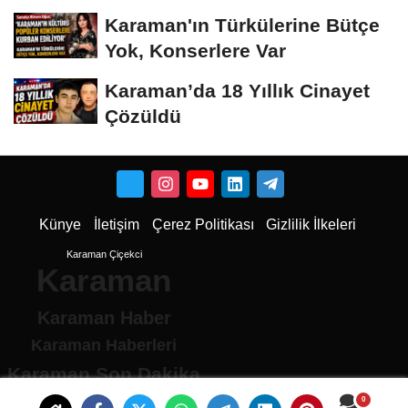
Dönüştü
Karaman'ın Türkülerine Bütçe
Yok, Konserlere Var
Karaman’da 18 Yıllık Cinayet
Çözüldü
Künye
İletişim
Çerez Politikası
Gizlilik İlkeleri
Karaman Çiçekci
Karaman
Karaman Haber
Karaman Haberleri
Karaman Son Dakika
Karaman son dakika Haberleri