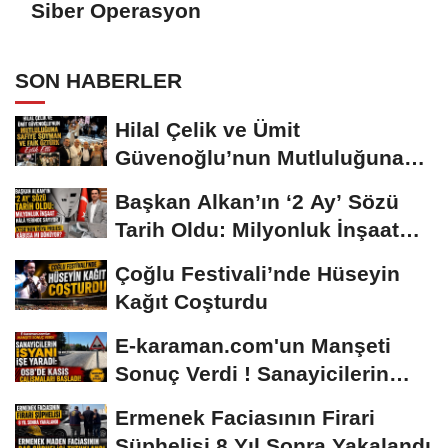
Siber Operasyon
SON HABERLER
Hilal Çelik ve Ümit
Güvenoğlu’nun Mutluluğuna
Safiye Soyman ve...
Başkan Alkan’ın ‘2 Ay’ Sözü
Tarih Oldu: Milyonluk İnşaat
Hâlâ...
Çoğlu Festivali’nde Hüseyin
Kağıt Coşturdu
E-karaman.com'un Manşeti
Sonuç Verdi ! Sanayicilerin
İsyanı İşe...
Ermenek Faciasının Firari
Şüphelisi 8 Yıl Sonra Yakalandı