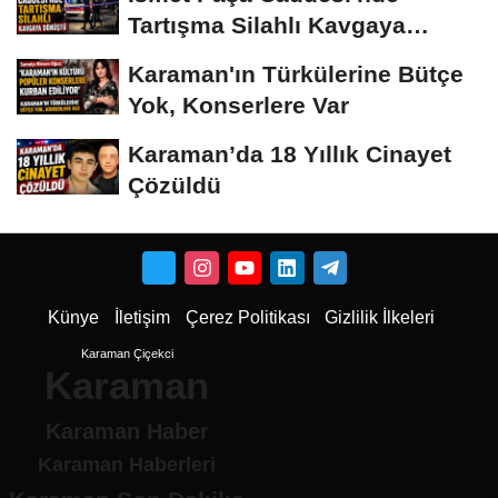
Tartışma Silahlı Kavgaya
Dönüştü
Karaman'ın Türkülerine Bütçe
Yok, Konserlere Var
Karaman’da 18 Yıllık Cinayet
Çözüldü
Künye
İletişim
Çerez Politikası
Gizlilik İlkeleri
Karaman Çiçekci
Karaman
Karaman Haber
Karaman Haberleri