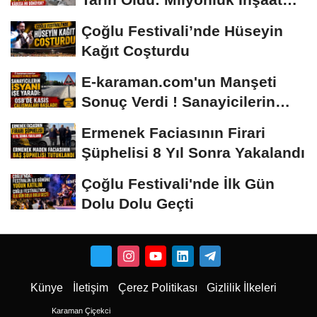
Hâlâ...
Çoğlu Festivali’nde Hüseyin
Kağıt Coşturdu
E-karaman.com'un Manşeti
Sonuç Verdi ! Sanayicilerin
İsyanı İşe...
Ermenek Faciasının Firari
Şüphelisi 8 Yıl Sonra Yakalandı
Çoğlu Festivali'nde İlk Gün
Dolu Dolu Geçti
Künye
İletişim
Çerez Politikası
Gizlilik İlkeleri
Karaman Çiçekci