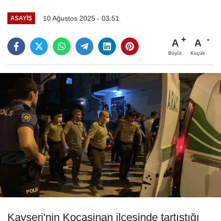
10 Ağustos 2025 - 03:51
ASAYIŞ
A
A
Büyüt
Küçült
Kayseri'nin Kocasinan ilçesinde tartıştığı