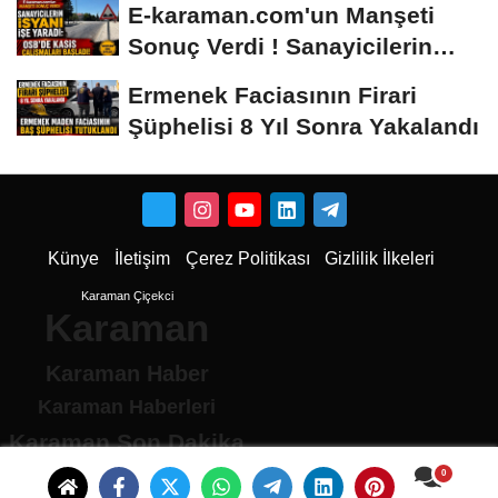
E-karaman.com'un Manşeti
Sonuç Verdi ! Sanayicilerin
İsyanı İşe...
Ermenek Faciasının Firari
Şüphelisi 8 Yıl Sonra Yakalandı
Künye
İletişim
Çerez Politikası
Gizlilik İlkeleri
Karaman Çiçekci
Karaman
Karaman Haber
Karaman Haberleri
Karaman Son Dakika
Karaman son dakika Haberleri