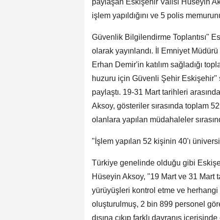
paylaşan Eskişehir Valisi Hüseyin Ak
işlem yapıldığını ve 5 polis memurunu
Güvenlik Bilgilendirme Toplantısı" Es
olarak yayınlandı. İl Emniyet Müdür
Erhan Demir'in katılım sağladığı topla
huzuru için Güvenli Şehir Eskişehir" 
paylaştı. 19-31 Mart tarihleri arasında
Aksoy, gösteriler sırasında toplam 52 
olanlara yapılan müdahaleler sırasınd
"İşlem yapılan 52 kişinin 40'ı ünivers
Türkiye genelinde olduğu gibi Eskişeh
Hüseyin Aksoy, "19 Mart ve 31 Mart 
yürüyüşleri kontrol etme ve herhang
oluşturulmuş, 2 bin 899 personel gör
dışına çıkıp farklı davranış içerisind