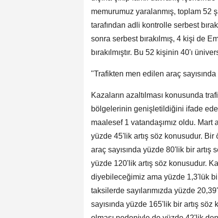
memurumuz yaralanmış, toplam 52 şa
tarafından adli kontrolle serbest bırak
sonra serbest bırakılmış, 4 kişi de 
bırakılmıştır. Bu 52 kişinin 40'ı üniver
"Trafikten men edilen araç sayısında
Kazaların azaltılması konusunda trafik 
bölgelerinin genişletildiğini ifade e
maalesef 1 vatandaşımız oldu. Mart a
yüzde 45'lik artış söz konusudur. Bir
araç sayısında yüzde 80'lik bir artış
yüzde 120'lik artış söz konusudur. K
diyebileceğimiz ama yüzde 1,3'lük bir
taksilerde sayılarımızda yüzde 20,39'l
sayısında yüzde 165'lik bir artış söz
olması nedeniyle de yüzde 42'lik de