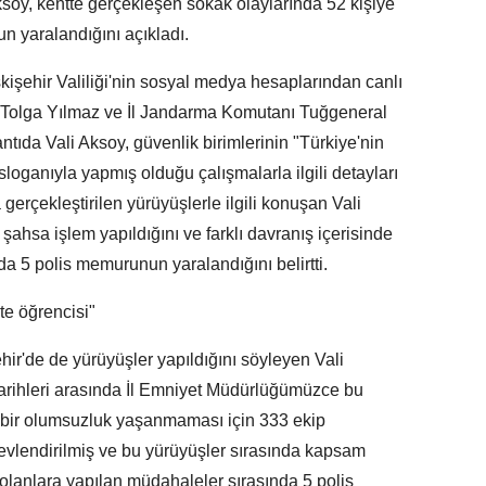
soy, kentte gerçekleşen sokak olaylarında 52 kişiye
n yaralandığını açıkladı.
kişehir Valiliği'nin sosyal medya hesaplarından canlı
ü Tolga Yılmaz ve İl Jandarma Komutanı Tuğgeneral
ntıda Vali Aksoy, güvenlik birimlerinin "Türkiye'nin
sloganıyla yapmış olduğu çalışmalarla ilgili detayları
 gerçekleştirilen yürüyüşlerle ilgili konuşan Vali
şahsa işlem yapıldığını ve farklı davranış içerisinde
a 5 polis memurunun yaralandığını belirtti.
ite öğrencisi"
ir'de de yürüyüşler yapıldığını söyleyen Vali
tarihleri arasında İl Emniyet Müdürlüğümüzce bu
i bir olumsuzluk yaşanmaması için 333 ekip
evlendirilmiş ve bu yürüyüşler sırasında kapsam
e olanlara yapılan müdahaleler sırasında 5 polis