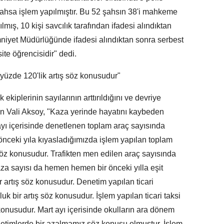
hsa işlem yapılmıştır. Bu 52 şahsın 38'i mahkeme
ılmış, 10 kişi savcılık tarafından ifadesi alındıktan
Emniyet Müdürlüğünde ifadesi alındıktan sonra serbest
site öğrencisidir" dedi.
 yüzde 120'lik artış söz konusudur"
ekiplerinin sayılarının arttırıldığını ve devriye
den Vali Aksoy, "Kaza yerinde hayatını kaybeden
yı içerisinde denetlenen toplam araç sayısında
 önceki yıla kıyasladığımızda işlem yapılan toplam
 söz konusudur. Trafikten men edilen araç sayısında
aza sayısı da hemen hemen bir önceki yılla eşit
 artış söz konusudur. Denetim yapılan ticari
uk bir artış söz konusudur. İşlem yapılan ticari taksi
 konusudur. Mart ayı içerisinde okulların ara dönem
netimlerde bir azalmamız söz konusu olmuştur. İşlem