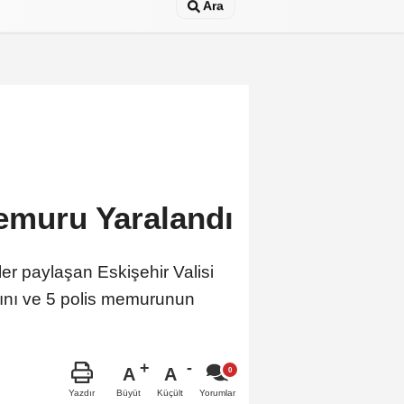
Ara
Memuru Yaralandı
iler paylaşan Eskişehir Valisi
ğını ve 5 polis memurunun
A
A
Büyüt
Küçült
Yazdır
Yorumlar