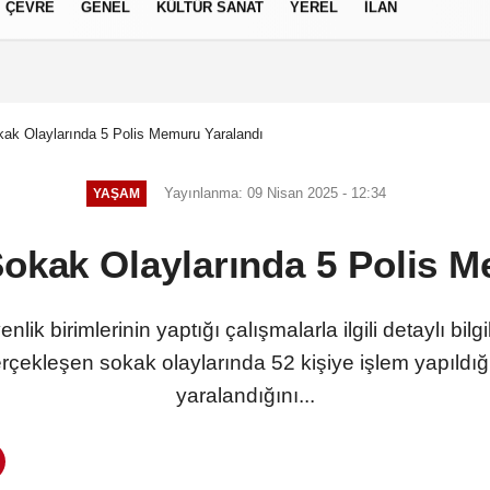
ÇEVRE
GENEL
KÜLTÜR SANAT
YEREL
İLAN
izlilik İlkeleri
kak Olaylarında 5 Polis Memuru Yaralandı
Yayınlanma: 09 Nisan 2025 - 12:34
YAŞAM
Sokak Olaylarında 5 Polis 
ik birimlerinin yaptığı çalışmalarla ilgili detaylı bilg
rçekleşen sokak olaylarında 52 kişiye işlem yapıldı
yaralandığını...