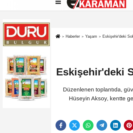
Künye
İletişim
Çerez Politikası
G
Haberler
Yaşam
Eskişehir'deki So
Eskişehir'deki 
Düzenlenen toplantıda, güvenl
Hüseyin Aksoy, kentte ge