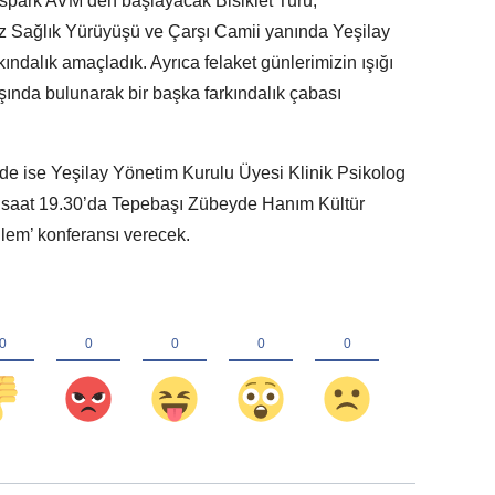
Espark AVM’den başlayacak Bisiklet Turu,
 Sağlık Yürüyüşü ve Çarşı Camii yanında Yeşilay
ındalık amaçladık. Ayrıca felaket günlerimizin ışığı
ında bulunarak bir başka farkındalık çabası
inde ise Yeşilay Yönetim Kurulu Üyesi Klinik Psikolog
 saat 19.30’da Tepebaşı Zübeyde Hanım Kültür
ilem’ konferansı verecek.