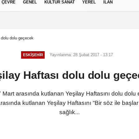
ÇEVRE
GENEL
KÜLTÜR SANAT
YEREL
İLAN
izlilik İlkeleri
ı dolu dolu geçecek
Yayınlanma: 28 Şubat 2017 - 13:17
ESKIŞEHIR
ilay Haftası dolu dolu geç
 Mart arasında kutlanan Yeşilay Haftasını dolu dolu e
rasında kutlanan Yeşilay Haftasını “Bir söz ile başlar
sağlık...