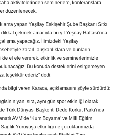
 saha aktivitelerinden seminerlere, konferanslara
kler düzenlenecek.
i açıklama yapan Yeşilay Eskişehir Şube Başkanı Sıtkı
dikkat çekmek amacıyla bu yıl Yeşilay Haftası’nda,
çalışma yapacağız. İlimizdeki Yeşilay
sebetiyle zararlı alışkanlıklara ve bunların
kte el ele vererek, etkinlik ve seminerlerimizle
 bulunacağız. Bu konuda desteklerini esirgemeyen
za teşekkür ederiz” dedi.
nda bilgi veren Karaca, açıklamasını şöyle sürdürdü:
isinin yanı sıra, aynı gün spor etkinliği olarak
likte Türk Dünyası Başkenti Dede Korkut Parkı’nda
Kanatlı AVM’de ‘Kum Boyama’ ve Milli Eğitim
 Sağlık Yürüyüşü etkinliği ile çocuklarımızda