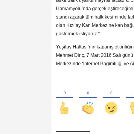
farkındalık uyandırmayı amaçladık. 
Hamamyolu’nda gerçekleştireceğimiz
standı açarak tüm halk kesiminde fark
olan Kızılay Kan Merkezine kan bağış
göstermek istiyoruz.”
Yeşilay Haftası’nın kapanış etkinliğ
Mehmet Dinç, 7 Mart 2016 Salı günü
Merkezinde ‘İnternet Bağımlılığı ve A