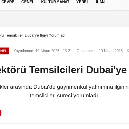
ÇEVRE
GENEL
KÜLTÜR SANAT
YEREL
İLAN
izlilik İlkeleri
ü Temsilcileri Dubai'ye İlgiyi Yorumladı
Yayınlanma: 10 Nisan 2025 - 13:21
Güncelleme: 10 Nisan 2025 - 1
ENEL
törü Temsilcileri Dubai'ye 
ler arasında Dubai'de gayrimenkul yatırımına ilginin 
temsilcileri süreci yorumladı.