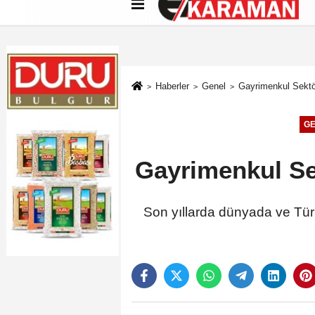
Künye
İletişim
Çerez Politikası
G
Haberler
Genel
Gayrimenkul Sektör
G
Gayrimenkul Sek
Son yıllarda dünyada ve Türk