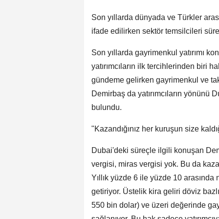
Son yıllarda dünyada ve Türkler aras
ifade edilirken sektör temsilcileri sür
Son yıllarda gayrimenkul yatırımı k
yatırımcıların ilk tercihlerinden biri h
gündeme gelirken gayrimenkul ve ta
Demirbaş da yatırımcıların yönünü Du
bulundu.
"Kazandığınız her kuruşun size kaldı
Dubai'deki süreçle ilgili konuşan De
vergisi, miras vergisi yok. Bu da kaz
Yıllık yüzde 6 ile yüzde 10 arasında ne
getiriyor. Üstelik kira geliri döviz baz
550 bin dolar) ve üzeri değerinde gay
sağlanıyor. Bu hak sadece yatırımcıya