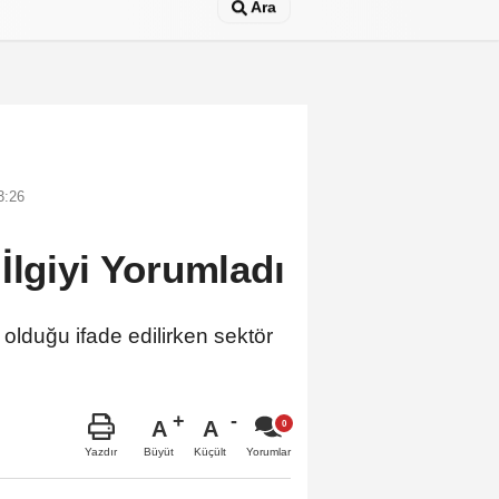
Ara
3:26
İlgiyi Yorumladı
olduğu ifade edilirken sektör
A
A
Büyüt
Küçült
Yazdır
Yorumlar