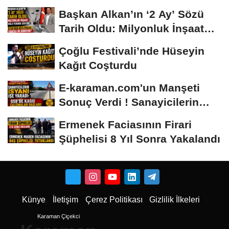
Safiye Soyman ve...
Başkan Alkan’ın ‘2 Ay’ Sözü
Tarih Oldu: Milyonluk İnşaat
Hâlâ...
Çoğlu Festivali’nde Hüseyin
Kağıt Coşturdu
E-karaman.com'un Manşeti
Sonuç Verdi ! Sanayicilerin
İsyanı İşe...
Ermenek Faciasının Firari
Şüphelisi 8 Yıl Sonra Yakalandı
Künye
İletişim
Çerez Politikası
Gizlilik İlkeleri
Karaman Çiçekci