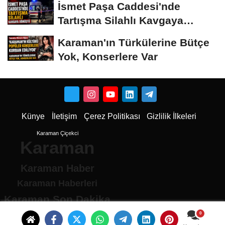
İsmet Paşa Caddesi'nde
Tartışma Silahlı Kavgaya
Dönüştü
Karaman'ın Türkülerine Bütçe
Yok, Konserlere Var
Künye
İletişim
Çerez Politikası
Gizlilik İlkeleri
Karaman Çiçekci
Karaman
Karaman Haber
Karaman Haberleri
Karaman Son Dakika
Karaman son dakika Haberleri