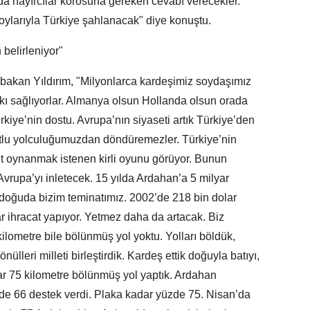
’da hayırcılar korosuna gereken cevabı verecekler.
 oylarıyla Türkiye şahlanacak" diye konuştu.
 belirleniyor"
akan Yıldırım, "Milyonlarca kardeşimiz soydaşımız
atkı sağlıyorlar. Almanya olsun Hollanda olsun orada
kiye’nin dostu. Avrupa’nın siyaseti artık Türkiye’den
i kutlu yolculuğumuzdan döndüremezler. Türkiye’nin
let oynanmak istenen kirli oyunu görüyor. Bunun
Avrupa’yı inletecek. 15 yılda Ardahan’a 5 milyar
n doğuda bizim teminatımız. 2002’de 218 bin dolar
r ihracat yapıyor. Yetmez daha da artacak. Biz
ilometre bile bölünmüş yol yoktu. Yolları böldük,
önülleri milleti birleştirdik. Kardeş ettik doğuyla batıyı,
ar 75 kilometre bölünmüş yol yaptık. Ardahan
 66 destek verdi. Plaka kadar yüzde 75. Nisan’da