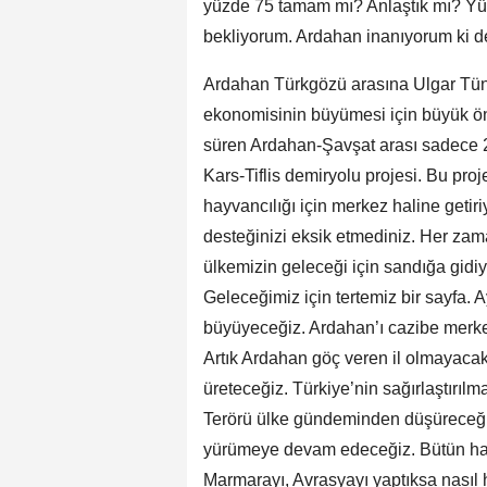
yüzde 75 tamam mı? Anlaştık mı? Yü
bekliyorum. Ardahan inanıyorum ki de
Ardahan Türkgözü arasına Ulgar Tüne
ekonomisinin büyümesi için büyük ön
süren Ardahan-Şavşat arası sadece 2
Kars-Tiflis demiryolu projesi. Bu pro
hayvancılığı için merkez haline getiri
desteğinizi eksik etmediniz. Her zama
ülkemizin geleceği için sandığa gidi
Geleceğimiz için tertemiz bir sayfa. A
büyüyeceğiz. Ardahan’ı cazibe merkez
Artık Ardahan göç veren il olmayacak
üreteceğiz. Türkiye’nin sağırlaştırı
Terörü ülke gündeminden düşüreceğiz.
yürümeye devam edeceğiz. Bütün haya
Marmarayı, Avrasyayı yaptıksa nasıl 