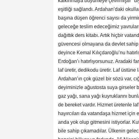
kalkınmaya büyümeye çevirmiştir" diy
eşitliği sağlandı. Ardahan’daki okull
başına düşen öğrenci sayısı da yirmin
geleceğe teslim edeceğimiz yavrularım
dağıttık ders kitabı. Artık hiçbir vat
güvencesi olmayana da devlet sahip o
deyince Kemal Kılıçdaroğlu’nu hatır
Erdoğan’ı hatırlıyorsunuz. Aradaki far
laf üretir, dedikodu üretir. Laf üstüne
Ardahan’ın çok güzel bir sözü var, cı
deyiminizle ağustosta suya girseler 
gaz yağı, sana yağı kuyruklarını bun
de bereket vardır. Hizmet üretenle la
hayırcıları da vatandaşa hizmet için ev
anda yok olup gitmesini istiyorlar. K
bile sahip çıkamadılar. Ülkenin gelec