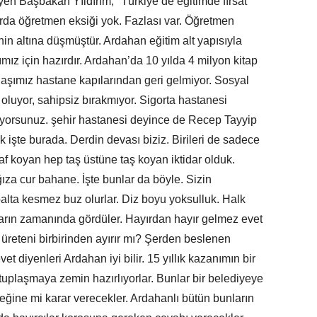
en Başbakan Yıldırım, "Türkiye’de eğitimde fırsat
arda öğretmen eksiği yok. Fazlası var. Öğretmen
in altına düşmüştür. Ardahan eğitim alt yapısıyla
ız için hazırdır. Ardahan’da 10 yılda 4 milyon kitap
andaşımız hastane kapılarından geri gelmiyor. Sosyal
luyor, sahipsiz bırakmıyor. Sigorta hastanesi
lıyorsunuz. şehir hastanesi deyince de Recep Tayyip
k işte burada. Derdin devası biziz. Birileri de sadece
 laf koyan hep taş üstüne taş koyan iktidar olduk.
ğıza cur bahane. İşte bunlar da böyle. Sizin
balta kesmez buz olurlar. Diz boyu yoksulluk. Halk
ların zamanında gördüler. Hayırdan hayır gelmez evet
f üreteni birbirinden ayırır mı? Şerden beslenen
et diyenleri Ardahan iyi bilir. 15 yıllık kazanımın bir
utuplaşmaya zemin hazırlıyorlar. Bunlar bir belediyeye
eğine mi karar verecekler. Ardahanlı bütün bunların