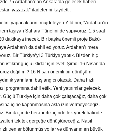
zde 75 Ardahan’dan Ankara’da gelecek haberi
stan yazacak" ifadelerini kaydetti.
lini yapacaklarını müjdeleyen Yıldırım, "Ardahan’ın
em taşıyan Sahara Tünelini de yapıyoruz. 1.5 saat
0 dakikaya inecek. Bir başka önemli proje Bakü-
jeye Ardahan’ı da dahil ediyoruz. Ardahan’ı mera
yoruz. Bir Türkiye’yi 3 Türkiye yaptık. Bizden hiç
n istikrar güçlü iktidar için evet. Şimdi 16 Nisan’da
yoruz değil mi? 16 Nisan önemli bir dönüşüm.
ydınlık yarınların başlangıcı olacak. Daha hızlı
i programına dahil ettik. Yeni yatırımlar gelecek.
. Güçlü Türkiye için daha çok çalışacağız, daha çok
lmasına içine kapanmasına asla izin vermeyeceğiz.
 Birlik içinde beraberlik içinde tek yürek halinde
lleri tek tek gerçeğe dönüştüreceğiz. Nasıl
hızlı trenler bölünmüş yollar ve dünyanın en büyük