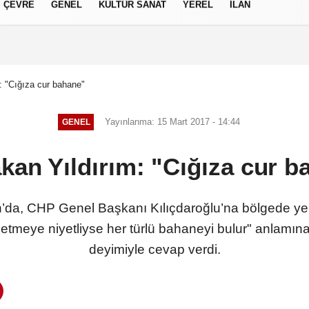
ÇEVRE
GENEL
KÜLTÜR SANAT
YEREL
İLAN
izlilik İlkeleri
: "Cığıza cur bahane"
Yayınlanma: 15 Mart 2017 - 14:44
GENEL
kan Yıldırım: "Cığıza cur b
da, CHP Genel Başkanı Kılıçdaroğlu’na bölgede yerel
etmeye niyetliyse her türlü bahaneyi bulur" anlamın
deyimiyle cevap verdi.