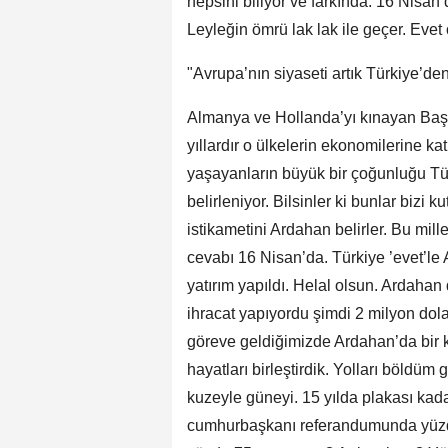
hepsini biliyor ve farkında. 16 Nisan
Leyleğin ömrü lak lak ile geçer. Evet
"Avrupa’nın siyaseti artık Türkiye’den
Almanya ve Hollanda’yı kınayan Başb
yıllardır o ülkelerin ekonomilerine k
yaşayanların büyük bir çoğunluğu Tür
belirleniyor. Bilsinler ki bunlar biz
istikametini Ardahan belirler. Bu mil
cevabı 16 Nisan’da. Türkiye ’evet’le 
yatırım yapıldı. Helal olsun. Ardaha
ihracat yapıyordu şimdi 2 milyon dola
göreve geldiğimizde Ardahan’da bir k
hayatları birleştirdik. Yolları böldüm g
kuzeyle güneyi. 15 yılda plakası kad
cumhurbaşkanı referandumunda yüzde