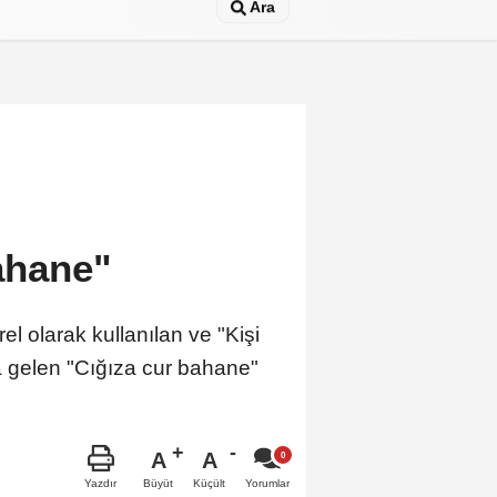
Ara
ahane"
 olarak kullanılan ve "Kişi
a gelen "Cığıza cur bahane"
A
A
Büyüt
Küçült
Yazdır
Yorumlar