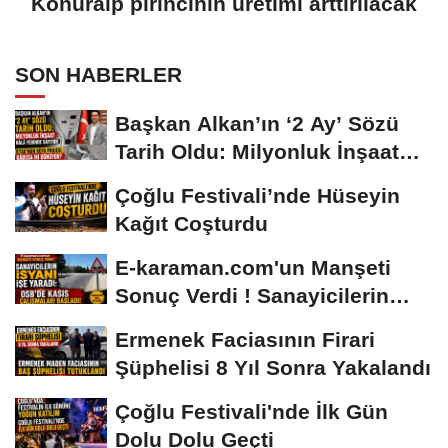
Konuralp pirincinin üretimi arttırılacak
SON HABERLER
Başkan Alkan’ın ‘2 Ay’ Sözü
Tarih Oldu: Milyonluk İnşaat
Hâlâ...
Çoğlu Festivali’nde Hüseyin
Kağıt Coşturdu
E-karaman.com'un Manşeti
Sonuç Verdi ! Sanayicilerin
İsyanı İşe...
Ermenek Faciasının Firari
Şüphelisi 8 Yıl Sonra Yakalandı
Çoğlu Festivali'nde İlk Gün
Dolu Dolu Geçti