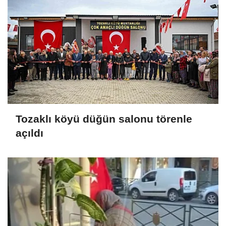
Tozaklı köyü düğün salonu törenle
açıldı